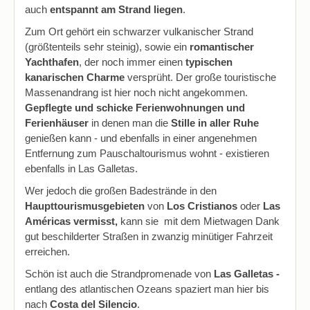
auch
entspannt am Strand liegen
.
Zum Ort gehört ein schwarzer vulkanischer Strand
(größtenteils sehr steinig), sowie ein
romantischer
Yachthafen
, der noch immer einen
t
ypischen
kanarischen Charme
versprüht. Der große touristische
Massenandrang ist hier noch nicht angekommen.
Gepflegte und schicke Ferienwohnungen und
Ferienhäuser
in denen man die
Stille in aller Ruhe
genießen kann - und ebenfalls in einer angenehmen
Entfernung zum Pauschaltourismus wohnt - existieren
ebenfalls in Las Galletas.
Wer jedoch die großen Badestrände in den
Haupttourismusgebieten
von
Los Cristianos
oder
Las
Américas vermisst,
kann sie mit dem Mietwagen Dank
gut beschilderter Straßen in zwanzig minütiger Fahrzeit
erreichen.
Schön ist auch die Strandpromenade von
Las Galletas -
entlang des
atlantischen Ozeans spaziert man hier bis
nach
Costa del Silencio
.