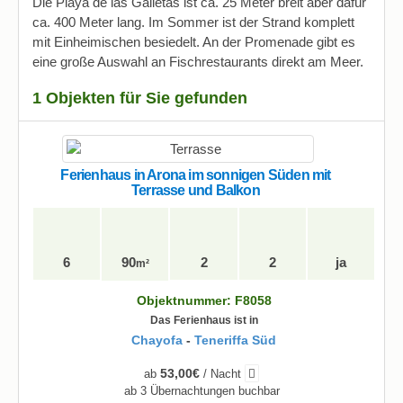
Die Playa de las Galletas ist ca. 25 Meter breit aber dafür
ca. 400 Meter lang. Im Sommer ist der Strand komplett
mit Einheimischen besiedelt. An der Promenade gibt es
eine große Auswahl an Fischrestaurants direkt am Meer.
1 Objekten für Sie gefunden
Ferienhaus in Arona im sonnigen Süden mit
Terrasse und Balkon
6
90
2
2
ja
m²
Objektnummer: F8058
Das Ferienhaus ist in
Chayofa
-
Teneriffa Süd
53,00€
ab
/ Nacht
ab 3 Übernachtungen buchbar