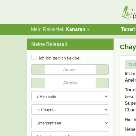
Teneri
Mein Reiseziel:
Kanaren
Meine Reisezeit
Chay
Ich bin zeitlich flexibel
12 O
Im Sü
Améri
Tour
besch
Supe
Charm
Hier 
Neben