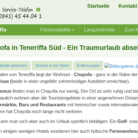
Startseite
Kontakt
ffa
Ferienobjekte
Langzeitmiete
Zum K
ofa in Teneriffa Süd - Ein Traumurlaub abs
bjekte gefunden
Strände in der Nähe
Entfernungen
den von Teneriffa liegt der Wohnort -
Chayofa
- ganz in der Nähe der
cas (
beide in einer ungefähr zehnminütiger Autofahrt erreichbar).
ismus
finden man in Chayofa nur wenig. Der Ort ist sehr ruhig und bie
aulich wohnen aber die Touristengebiete in einer angenehmen Distanz
rmärkte,
Bars und Restaurants
mit heimischer sowie international
e hat Chayofa noch lange nicht verloren
kann man sich aber auch im Urlaub sportlich betätigen. Ein
Golf
- sow
 einigen wenigen Hotels existieren hier auch hübsche
Ferienwohnu