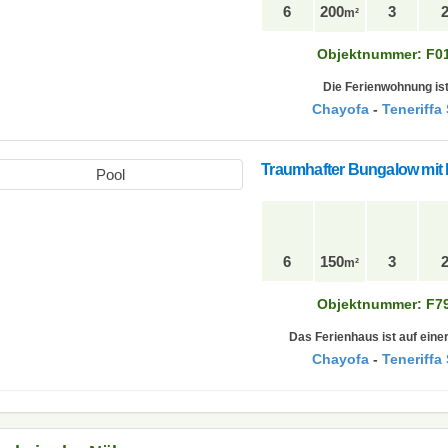
6
200
3
m²
Objektnummer: F0
Die Ferienwohnung ist
Chayofa
-
Teneriffa
Traumhafter Bungalow mit 
6
150
3
m²
Objektnummer: F7
Das Ferienhaus ist auf einer
Chayofa
-
Teneriffa