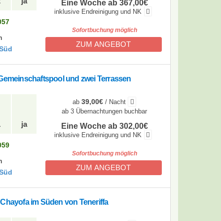
2
ja
Eine Woche ab 367,00€
inklusive Endreinigung und NK
057
Sofortbuchung möglich
n
ZUM ANGEBOT
 Süd
 Gemeinschaftspool und zwei Terrassen
39,00€
ab
/ Nacht
ab 3 Übernachtungen buchbar
1
ja
Eine Woche ab 302,00€
inklusive Endreinigung und NK
059
Sofortbuchung möglich
n
ZUM ANGEBOT
 Süd
 Chayofa im Süden von Teneriffa