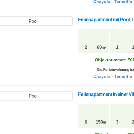
Chayofa
-
Teneriffa
Ferienapartment mit Pool, 
2
60
1
m²
Objektnummer: F0
Die Ferienwohnung ist
Chayofa
-
Teneriffa
Ferienapartment in einer Vi
6
150
3
m²