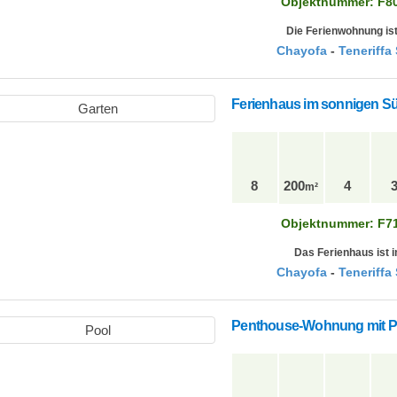
Objektnummer: F8
Die Ferienwohnung ist
Chayofa
-
Teneriffa
Ferienhaus im sonnigen Sü
8
200
4
m²
Objektnummer: F7
Das Ferienhaus ist i
Chayofa
-
Teneriffa
Penthouse-Wohnung mit Poo