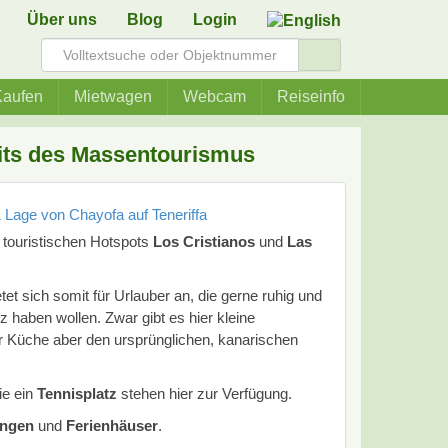
Über uns
Blog
Login
aufen
Mietwagen
Webcam
Reiseinfo
eits des Massentourismus
 touristischen Hotspots
Los Cristianos
und
Las
tet sich somit für Urlauber an, die gerne ruhig und
 haben wollen. Zwar gibt es hier kleine
er Küche aber den ursprünglichen, kanarischen
ie ein
Tennisplatz
stehen hier zur Verfügung.
ngen
und
Ferienhäuser
.