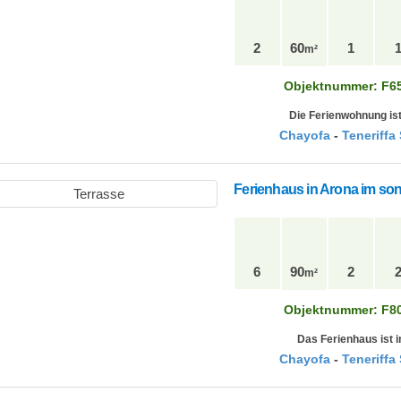
2
60
1
m²
Objektnummer: F6
Die Ferienwohnung ist
Chayofa
-
Teneriffa
Ferienhaus in Arona im so
6
90
2
m²
Objektnummer: F8
Das Ferienhaus ist i
Chayofa
-
Teneriffa