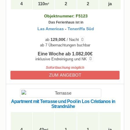
4
110
2
2
ja
m²
Objektnummer: F5123
Das Ferienhaus ist in
Las Americas
-
Teneriffa Süd
129,00€
ab
/ Nacht
ab 7 Übernachtungen buchbar
Eine Woche ab 1.082,00€
inklusive Endreinigung und NK
Sofortbuchung möglich
ZUM ANGEBOT
Apartment mit Terrasse und Pool in Los Cristianos in
Strandnähe
4
42
1
1
ja