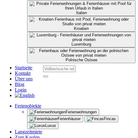
Italien
Kroatien
Luxemburg
Polnische Ostsee
Startseite
Kontakt
Über uns
Blog
Login
Ferienobjekte
Ferienwohnungen
Ferienhäuser
Fincas
Luxus
Langzeitmiete
Zum Kaufen