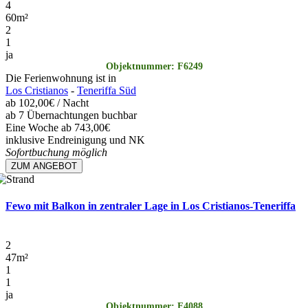
4
60
m²
2
1
ja
Objektnummer: F6249
Die Ferienwohnung ist in
Los Cristianos
-
Teneriffa Süd
ab
102,00€
/ Nacht
ab 7 Übernachtungen buchbar
Eine Woche ab 743,00€
inklusive Endreinigung und NK
Sofortbuchung möglich
ZUM ANGEBOT
Fewo mit Balkon in zentraler Lage in Los Cristianos-Teneriffa
2
47
m²
1
1
ja
Objektnummer: F4088