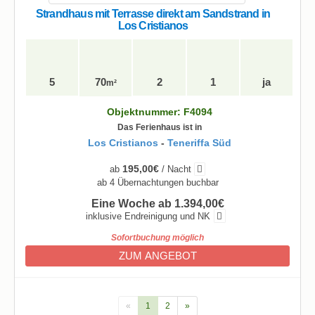
Strandhaus mit Terrasse direkt am Sandstrand in
Los Cristianos
5
70
2
1
ja
m²
Objektnummer: F4094
Das Ferienhaus ist in
Los Cristianos
-
Teneriffa Süd
195,00€
ab
/ Nacht
ab 4 Übernachtungen buchbar
Eine Woche ab 1.394,00€
inklusive Endreinigung und NK
Sofortbuchung möglich
ZUM ANGEBOT
«
1
2
»