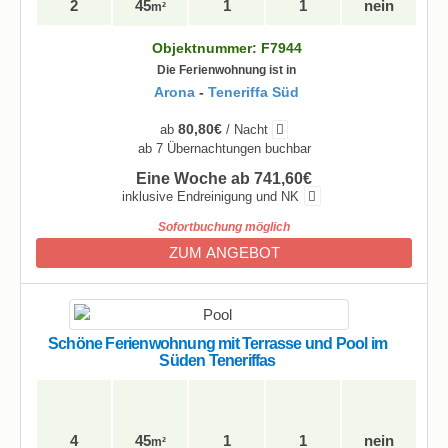
2
45
1
1
nein
m²
Objektnummer: F7944
Die Ferienwohnung ist in
Arona
-
Teneriffa Süd
80,80€
ab
/ Nacht
ab 7 Übernachtungen buchbar
Eine Woche ab 741,60€
inklusive Endreinigung und NK
Sofortbuchung möglich
ZUM ANGEBOT
Schöne Ferienwohnung mit Terrasse und Pool im
Süden Teneriffas
4
45
1
1
nein
m²