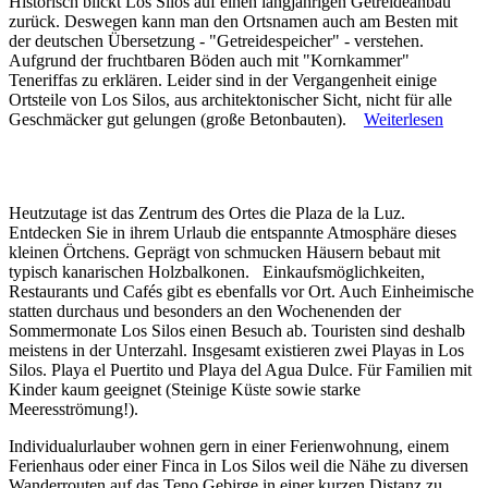
Historisch blickt Los Silos auf einen langjährigen Getreideanbau
zurück. Deswegen kann man den Ortsnamen auch am Besten mit
der deutschen Übersetzung - "Getreidespeicher" - verstehen.
Aufgrund der fruchtbaren Böden auch mit "Kornkammer"
Teneriffas zu erklären. Leider sind in der Vergangenheit einige
Ortsteile von Los Silos, aus architektonischer Sicht, nicht für alle
Geschmäcker gut gelungen (große Betonbauten).
Weiterlesen
Heutzutage ist das Zentrum des Ortes die Plaza de la Luz.
Entdecken Sie in ihrem Urlaub die entspannte Atmosphäre dieses
kleinen Örtchens. Geprägt von schmucken Häusern bebaut mit
typisch kanarischen Holzbalkonen. Einkaufsmöglichkeiten,
Restaurants und Cafés gibt es ebenfalls vor Ort. Auch Einheimische
statten durchaus und besonders an den Wochenenden der
Sommermonate Los Silos einen Besuch ab. Touristen sind deshalb
meistens in der Unterzahl. Insgesamt existieren zwei Playas in Los
Silos. Playa el Puertito und Playa del Agua Dulce. Für Familien mit
Kinder kaum geeignet (Steinige Küste sowie starke
Meeresströmung!).
Individualurlauber wohnen gern in einer Ferienwohnung, einem
Ferienhaus oder einer Finca in Los Silos weil die Nähe zu diversen
Wanderrouten auf das Teno Gebirge in einer kurzen Distanz zu