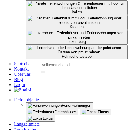
Italien
Kroatien
Luxemburg
Polnische Ostsee
Startseite
Kontakt
Über uns
Blog
Login
Ferienobjekte
Ferienwohnungen
Ferienhäuser
Fincas
Luxus
Langzeitmiete
Zum Kaufen