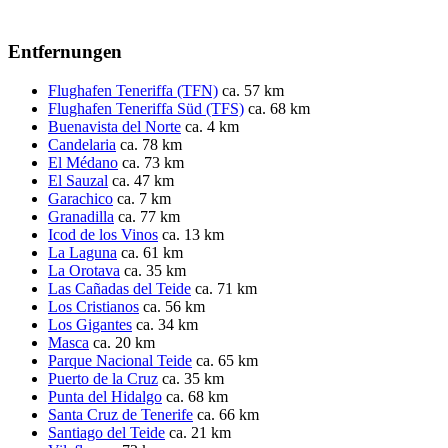
Entfernungen
Flughafen Teneriffa (TFN)
ca. 57 km
Flughafen Teneriffa Süd (TFS)
ca. 68 km
Buenavista del Norte
ca. 4 km
Candelaria
ca. 78 km
El Médano
ca. 73 km
El Sauzal
ca. 47 km
Garachico
ca. 7 km
Granadilla
ca. 77 km
Icod de los Vinos
ca. 13 km
La Laguna
ca. 61 km
La Orotava
ca. 35 km
Las Cañadas del Teide
ca. 71 km
Los Cristianos
ca. 56 km
Los Gigantes
ca. 34 km
Masca
ca. 20 km
Parque Nacional Teide
ca. 65 km
Puerto de la Cruz
ca. 35 km
Punta del Hidalgo
ca. 68 km
Santa Cruz de Tenerife
ca. 66 km
Santiago del Teide
ca. 21 km