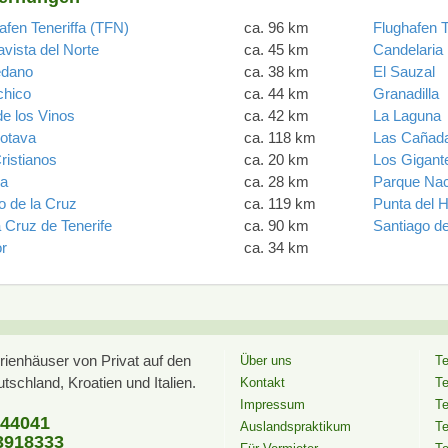
afen Teneriffa (TFN)
ca. 96 km
Flughafen T
vista del Norte
ca. 45 km
Candelaria
édano
ca. 38 km
El Sauzal
chico
ca. 44 km
Granadilla
de los Vinos
ca. 42 km
La Laguna
otava
ca. 118 km
Las Cañada
ristianos
ca. 20 km
Los Gigant
a
ca. 28 km
Parque Nac
o de la Cruz
ca. 119 km
Punta del H
 Cruz de Tenerife
ca. 90 km
Santiago de
or
ca. 34 km
ienhäuser von Privat auf den
Über uns
Te
schland, Kroatien und Italien.
Kontakt
Te
Impressum
Te
544041
Auslandspraktikum
Te
918333