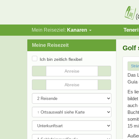
Teneri
Mein Reiseziel:
Kanaren
Meine Reisezeit
Golf
Ich bin zeitlich flexibel
Strä
Das L
Guía 
Es li
bilde
auch 
Bucht
somit
15 mi
Außer