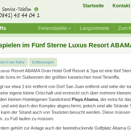
Startseite
Kontakt
ffa
Ferienobjekte
Langzeitmiete
Zum K
 spielen im Fünf Sterne Luxus Resort ABAM
nde in der Nähe
Entfernungen
uxus Resort ABAMA Gran Hotel Golf Resort & Spa ist eine fünf Ste
de Isora im Südwesten der größten kanarischen Insel Teneriffa.
egt nur etwa 1 km entfernt von Dorf San Juan entfernt und nahe der to
t eine eigene kleine Ortschaft und erstreckt sich über mehrere kleiner
den kleinen Hoteleigenen Sandstrand
Playa Abama
, der extra für da
 und wird durch den Komplex abgeschirmt, jedoch sind alle Strände Te
 kann der Strand auch von Touristen besucht werden. Diese müssen
n. zu Fuß laufen zu müssen.
dem gehört zur Anlage auch der beeindruckende Golfplatz Abama Golf