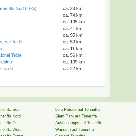
eneriffa Süd (TFS)
ca. 33 km
ca. 74 km
ca. 105 km
ca. 41 km
ca. 95 km
s del Teide
ca. 53 km
es
ca. 11 km
ional Teide
ca. 56 km
idalgo
ca. 109 km
l Teide
ca. 22 km
neriffa Süd
Loro Parque auf Teneriffa
neriffa Nord
Siam Park auf Teneriffa
neriffa Ost
Ausflugstipps auf Teneriffa
neriffa West
Wandern auf Teneriffa