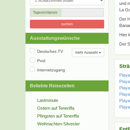
und m
La Go
Tagesrichtpreis:
Der H
suchen
Banan
Hier 
Ausstattungswünsche
Der S
Deutsches TV
mehr Auswahl
Pool
Strä
Internetzugang
Play
Playa
Beliebte Reisezeiten
Playa
Playa
Lastminute
Playa
Playa
Ostern auf Teneriffa
Pfingsten auf Teneriffa
Weihnachten-Silvester
Ent