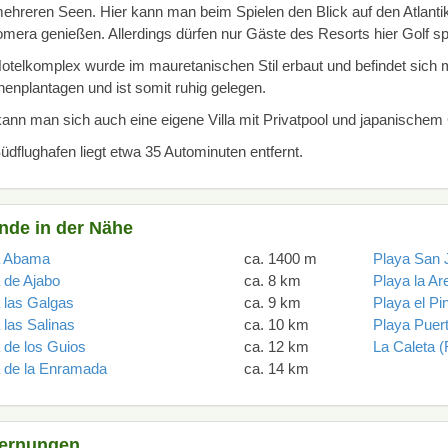
ehreren Seen. Hier kann man beim Spielen den Blick auf den Atlanti
mera genießen. Allerdings dürfen nur Gäste des Resorts hier Golf sp
otelkomplex wurde im mauretanischen Stil erbaut und befindet sich 
enplantagen und ist somit ruhig gelegen.
kann man sich auch eine eigene Villa mit Privatpool und japanischem
üdflughafen liegt etwa 35 Autominuten entfernt.
nde in der Nähe
a Abama
ca. 1400 m
Playa San 
 de Ajabo
ca. 8 km
Playa la Ar
 las Galgas
ca. 9 km
Playa el Pi
 las Salinas
ca. 10 km
Playa Puer
 de los Guios
ca. 12 km
La Caleta 
 de la Enramada
ca. 14 km
fernungen