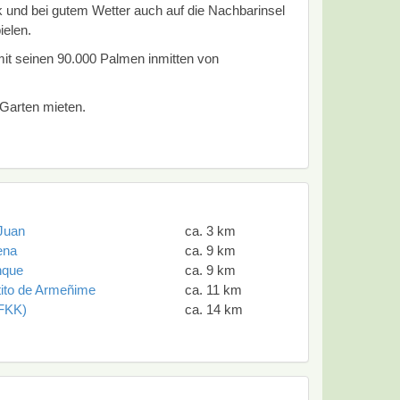
k und bei gutem Wetter auch auf die Nachbarinsel
ielen.
mit seinen 90.000 Palmen inmitten von
 Garten mieten.
Juan
ca. 3 km
ena
ca. 9 km
nque
ca. 9 km
tito de Armeñime
ca. 11 km
(FKK)
ca. 14 km