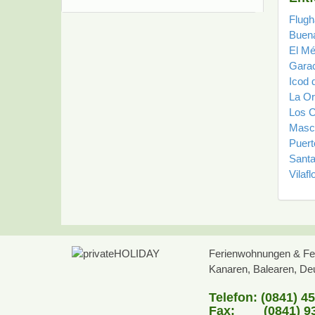
Flugh
Buena
El M
Gara
Icod 
La Or
Los C
Masc
Puert
Santa
Vilafl
Ferienwohnungen & Fer
Kanaren, Balearen, Deut
Telefon: (0841) 4
Fax: (0841) 93