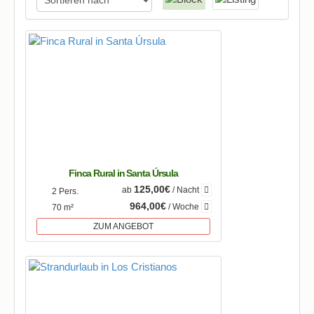
Finca Rural in Santa Úrsula
125,00€
ab
/ Nacht
2 Pers.
964,00€
/ Woche
70 m²
ZUM ANGEBOT