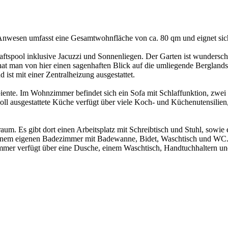
 Anwesen umfasst eine Gesamtwohnfläche von ca. 80 qm und eignet sic
ftspool inklusive Jacuzzi und Sonnenliegen. Der Garten ist wundersc
t man von hier einen sagenhaften Blick auf die umliegende Berglandsc
ist mit einer Zentralheizung ausgestattet.
nte. Im Wohnzimmer befindet sich ein Sofa mit Schlaffunktion, zwei Ra
l ausgestattete Küche verfügt über viele Koch- und Küchenutensilien,
raum. Es gibt dort einen Arbeitsplatz mit Schreibtisch und Stuhl, sowie
em eigenen Badezimmer mit Badewanne, Bidet, Waschtisch und WC. Das
zimmer verfügt über eine Dusche, einem Waschtisch, Handtuchhaltern 