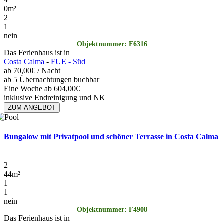
0
m²
2
1
nein
Objektnummer: F6316
Das Ferienhaus ist in
Costa Calma
-
FUE - Süd
ab
70,00€
/ Nacht
ab 5 Übernachtungen buchbar
Eine Woche ab 604,00€
inklusive Endreinigung und NK
ZUM ANGEBOT
Bungalow mit Privatpool und schöner Terrasse in Costa Calma
2
44
m²
1
1
nein
Objektnummer: F4908
Das Ferienhaus ist in