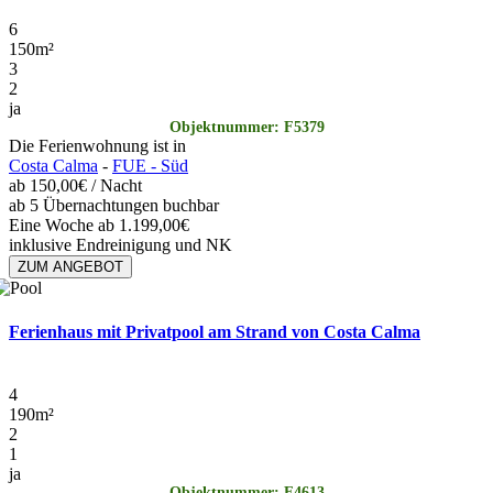
6
150
m²
3
2
ja
Objektnummer: F5379
Die Ferienwohnung ist in
Costa Calma
-
FUE - Süd
ab
150,00€
/ Nacht
ab 5 Übernachtungen buchbar
Eine Woche ab 1.199,00€
inklusive Endreinigung und NK
ZUM ANGEBOT
Ferienhaus mit Privatpool am Strand von Costa Calma
4
190
m²
2
1
ja
Objektnummer: F4613