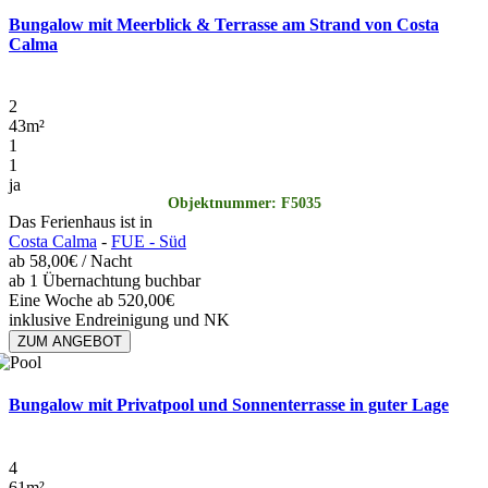
Bungalow mit Meerblick & Terrasse am Strand von Costa
Calma
2
43
m²
1
1
ja
Objektnummer: F5035
Das Ferienhaus ist in
Costa Calma
-
FUE - Süd
ab
58,00€
/ Nacht
ab 1 Übernachtung buchbar
Eine Woche ab 520,00€
inklusive Endreinigung und NK
ZUM ANGEBOT
Bungalow mit Privatpool und Sonnenterrasse in guter Lage
4
61
m²