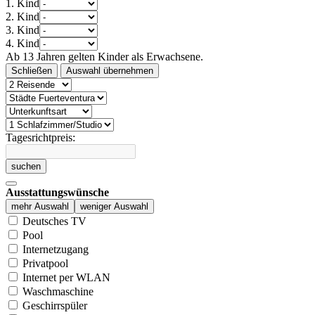
1. Kind
2. Kind
3. Kind
4. Kind
Ab 13 Jahren gelten Kinder als Erwachsene.
Schließen
Auswahl übernehmen
Tagesrichtpreis:
suchen
Ausstattungswünsche
mehr Auswahl
weniger Auswahl
Deutsches TV
Pool
Internetzugang
Privatpool
Internet per WLAN
Waschmaschine
Geschirrspüler