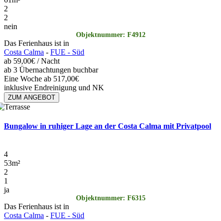
2
2
nein
Objektnummer: F4912
Das Ferienhaus ist in
Costa Calma
-
FUE - Süd
ab
59,00€
/ Nacht
ab 3 Übernachtungen buchbar
Eine Woche ab 517,00€
inklusive Endreinigung und NK
ZUM ANGEBOT
Bungalow in ruhiger Lage an der Costa Calma mit Privatpool
4
53
m²
2
1
ja
Objektnummer: F6315
Das Ferienhaus ist in
Costa Calma
-
FUE - Süd