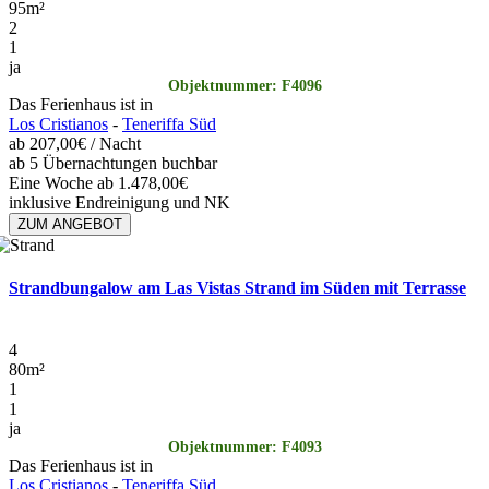
95
m²
2
1
ja
Objektnummer: F4096
Das Ferienhaus ist in
Los Cristianos
-
Teneriffa Süd
ab
207,00€
/ Nacht
ab 5 Übernachtungen buchbar
Eine Woche ab 1.478,00€
inklusive Endreinigung und NK
ZUM ANGEBOT
Strandbungalow am Las Vistas Strand im Süden mit Terrasse
4
80
m²
1
1
ja
Objektnummer: F4093
Das Ferienhaus ist in
Los Cristianos
-
Teneriffa Süd