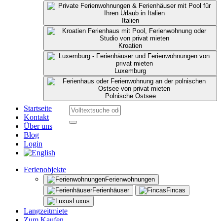
Italien
Kroatien
Luxemburg
Polnische Ostsee
Startseite
Kontakt
Über uns
Blog
Login
Ferienobjekte
Ferienwohnungen
Ferienhäuser
Fincas
Luxus
Langzeitmiete
Zum Kaufen