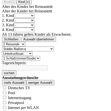
Kind [-]
Kind [+]
Alter des Kindes bei Reiseantritt
Alter der Kinder bei Reiseantritt
1. Kind
2. Kind
3. Kind
4. Kind
Ab 13 Jahren gelten Kinder als Erwachsene.
Schließen
Auswahl übernehmen
Tagesrichtpreis:
suchen
Ausstattungswünsche
mehr Auswahl
weniger Auswahl
Deutsches TV
Pool
Internetzugang
Privatpool
Internet per WLAN