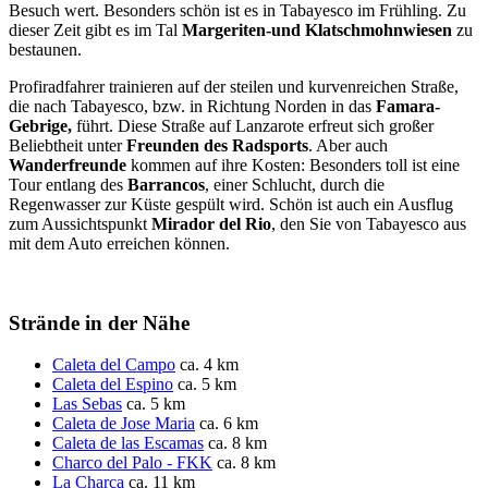
Besuch wert. Besonders schön ist es in Tabayesco im Frühling. Zu
dieser Zeit gibt es im Tal
Margeriten-und Klatschmohnwiesen
zu
bestaunen.
Profiradfahrer trainieren auf der steilen und kurvenreichen Straße,
die nach Tabayesco, bzw. in Richtung Norden in das
Famara-
Gebrige,
führt. Diese Straße auf Lanzarote erfreut sich großer
Beliebtheit unter
Freunden des Radsports
. Aber auch
Wanderfreunde
kommen auf ihre Kosten: Besonders toll ist eine
Tour entlang des
Barrancos
, einer Schlucht, durch die
Regenwasser zur Küste gespült wird. Schön ist auch ein Ausflug
zum Aussichtspunkt
Mirador del Rio
, den Sie von Tabayesco aus
mit dem Auto erreichen können.
Strände in der Nähe
Caleta del Campo
ca. 4 km
Caleta del Espino
ca. 5 km
Las Sebas
ca. 5 km
Caleta de Jose Maria
ca. 6 km
Caleta de las Escamas
ca. 8 km
Charco del Palo - FKK
ca. 8 km
La Charca
ca. 11 km