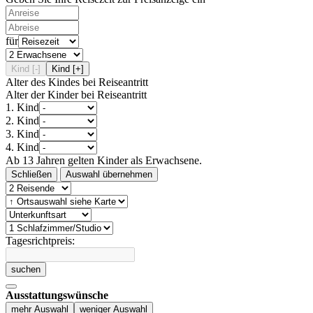
für
Kind [-]
Kind [+]
Alter des Kindes bei Reiseantritt
Alter der Kinder bei Reiseantritt
1. Kind
2. Kind
3. Kind
4. Kind
Ab 13 Jahren gelten Kinder als Erwachsene.
Schließen
Auswahl übernehmen
Tagesrichtpreis:
suchen
Ausstattungswünsche
mehr Auswahl
weniger Auswahl