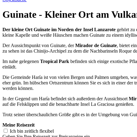
Guinate - Kleiner Ort am Vulk
Der kleine Ort Guinate im Norden der Insel Lanzarote
gehört zu 
kleine Kapelle und weiße Häuschen machen Guinate zu einem idyllis
Der Aussichtspunkt von Guinate, der
Mirador de Guinate
, bietet e
zu sehen ist das Chinijo-Archipel zu dem die Nachbarinseln Roque d
Im nahe gelegenen
Tropical Park
befinden sich einige exotische Pfl
einlädt.
Die Gemeinde Haría ist von vielen Bergen und Palmen umgeben, w
eher grün. Im hübschen Ortszentrum können Sie es sich in einer der t
werden können.
In der Gegend um Haría befindet sich außerdem der Aussichtsort
Mir
auf die Felsklippen und die benachbarte Insel La Graciosa genießen.
Trotz seiner überschaulichen Größe gibt es in der Umgebung von Guin
Meine Reisezeit
Ich bin zeitlich flexibel
Geben Sie Ihre Reisezeit zur Preisanzeige ein