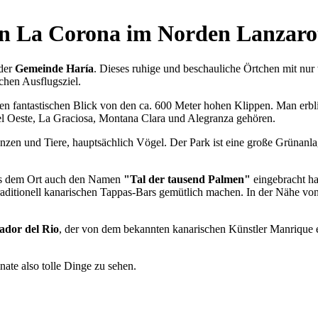
an La Corona im Norden Lanzaro
der
Gemeinde Haría
. Dieses ruhige und beschauliche Örtchen mit nu
chen Ausflugsziel.
inen fantastischen Blick von den ca. 600 Meter hohen Klippen. Man erbl
el Oeste, La Graciosa, Montana Clara und Alegranza gehören.
anzen und Tiere, hauptsächlich Vögel. Der Park ist eine große Grünanla
as dem Ort auch den Namen
"Tal der tausend Palmen"
eingebracht ha
raditionell kanarischen Tappas-Bars gemütlich machen. In der Nähe von 
ador del Rio
, der von dem bekannten kanarischen Künstler Manrique 
ate also tolle Dinge zu sehen.