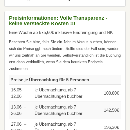
Preisinformationen: Volle Transparenz -
keine versteckte Kosten !!!
Eine Woche ab 675,60€ inklusive Endreinigung und NK
Beachten Sie bitte, falls Sie ein Jahr im Voraus buchen, können
sich die Preise ggf. noch ändern. Sollte dies der Fall sein, werden
wir uns zeitnah an Sie wenden. Selbstverständlich ist die Buchung
erst dann verbindlich, wenn Sie dem korrekten Endpreis
zustimmen.
Preise je Übernachtung für 5 Personen
16.05. –
je Übernachtung, ab 7
108,80€
12.06.
Übernachtungen buchbar
13.06. –
je Übernachtung, ab 7
142,50€
26.06.
Übernachtungen buchbar
27.06. –
je Übernachtung, ab 7
196,30€