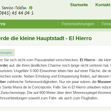
Startseite
Kontakt
rro
Ferienwohnungen
Feri
rde die kleine Hauptstadt - El Hierro
ernungen
n Sie sich nicht vom Passatnebel verschrecken
.
El Hierro
- die klei
erde
) auf, die ihren ländlichen Charme noch lange nicht verloren hat
ouristen.
Ungefähr 5 000 Einwohner leben hier auf einer Fläche, die 
rechen würde. Neben Erholung und Entspannung finden, auf diesem
uber
zahlreiche Sehenswürdigkeiten.
Nur ein paar wären: die
Musee
e Santa María de la Concepción. Falls Sie in El Hierro urlauben nütz
 Zwischenstopp. Die auf 600 Meter über dem Meeresspiegel thronen
hrsverbindungen sowohl zum Fähr- als auch zum Flughafen.