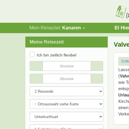
El Hie
Mein Reiseziel:
Kanaren
Meine Reisezeit
Valve
Ich bin zeitlich flexibel
Entf
Lasse
(
Valv
wie T
entsp
Urla
Kirch
einen
Verke