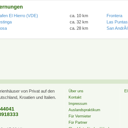
fernungen
afen El Hierro (VDE)
ca. 10 km
Frontera
stinga
ca. 32 km
Las Puntas
nosa
ca. 28 km
San AndrÃ
ienhäuser von Privat auf den
Über uns
El
schland, Kroatien und Italien.
Kontakt
Impressum
544041
Auslandspraktikum
918333
Für Vermieter
Für Partner