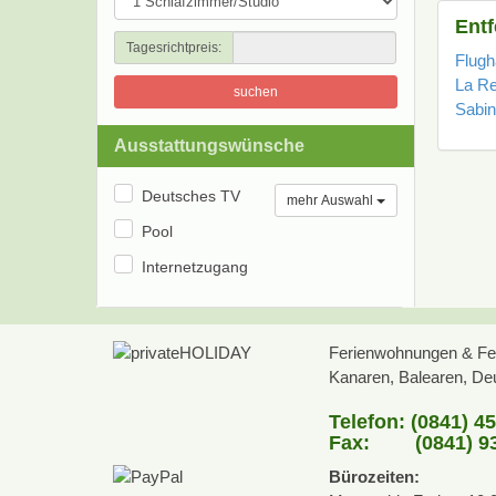
Ent
Tagesrichtpreis:
Flugh
La Re
suchen
Sabi
Ausstattungswünsche
Deutsches TV
mehr Auswahl
Pool
Internetzugang
Ferienwohnungen & Fer
Kanaren, Balearen, Deut
Telefon: (0841) 4
Fax: (0841) 93
Bürozeiten: