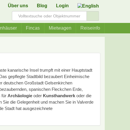
Über uns
Blog
Login
enhäuser
Fincas
Mietwagen
Reiseinfo
nste kanarische Insel trumpft mit einer Hauptstadt
. Das gepflegte Stadtbild bezaubert Einheimische
der deutschen Großstadt Gelsenkirchen
 bezaubernden, spanischen Fleckchen Erde,
n
für
Archäologie
oder
Kunsthandwerk
oder die
en Sie die Gelegenheit und machen Sie in Valverde
de Stadt hat ausgezeichnete